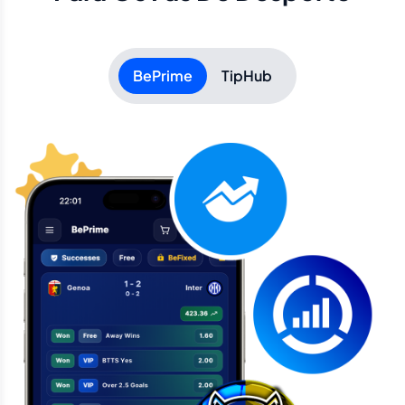
BePrime
TipHub