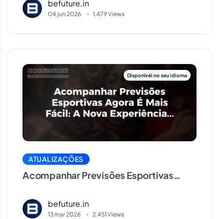
befuture.in
04 jun 2026
1.479 Views
ATUALIZAÇÕES
Acompanhar Previsões Esportivas
Agora É Mais Fácil: A Nova Experiência
de Notificações
befuture.in
13 mar 2026
2.451 Views