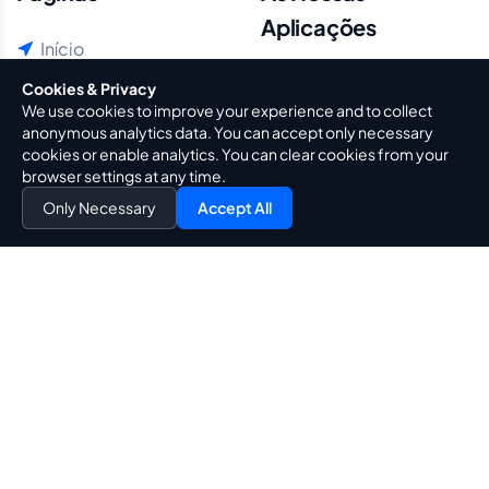
Aplicações
Início
Sobre Nós
BePrime
Cookies & Privacy
We use cookies to improve your experience and to collect
Blog
TipHub
anonymous analytics data. You can accept only necessary
Guias
cookies or enable analytics. You can clear cookies from your
browser settings at any time.
Contacte-Nos
Only Necessary
Accept All
Políticas & Princípios
Política De Privacidade
Termos De Utilização
Aviso Legal
Política De Cookies
Política De Transparência E Confiança